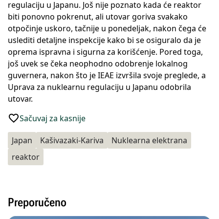
regulaciju u Japanu. Još nije poznato kada će reaktor
biti ponovno pokrenut, ali utovar goriva svakako
otpočinje uskoro, tačnije u ponedeljak, nakon čega će
uslediti detaljne inspekcije kako bi se osiguralo da je
oprema ispravna i sigurna za korišćenje. Pored toga,
još uvek se čeka neophodno odobrenje lokalnog
guvernera, nakon što je IEAE izvršila svoje preglede, a
Uprava za nuklearnu regulaciju u Japanu odobrila
utovar.
Sačuvaj za kasnije
Japan
Kašivazaki-Kariva
Nuklearna elektrana
reaktor
Preporučeno