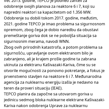
Već 2013. godine, TEPCO je podneo zahtev za
odobrenje svojih planova za reaktore 6 i 7, koji su
napredni reaktori sa kapacitetom od 1.356 MW.
Odobrenje su dobili tokom 2017. godine, međutim,
2021. godine TEPCO je imao problema sa sigurnosnom
opremom, zbog čega je dobio naredbu da obustavi
premeštanje goriva dok se ne poboljša situacija sa
sigurnosnim merama, navodi WNN.
Zbog ovih prirodnih katastrofa, a potom problema sa
sigurnošću, upravljanje ovom elektranom bilo je
zabranjeno, ali je krajem prošle godine ta zabrana
ukinuta za elektranu Kašivazaki-Kariva, čime su se
otvorile mogućnosti za ponovno pokretanje, a fokus je
prvenstveno stavljen na reaktore 6 i 7. Međunarodna
agencija za nuklearnu energiju izašla je nedavno na
teren da proveri situaciju (IEAE).
TEPCO planira da započne sa utovarom goriva u
jedinicu sedmog bloka nuklearne elektrane Kašivazaki-
Kariva nakon odobrenja Uprave za nuklearnu