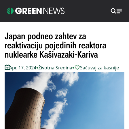
Pretraži
Japan podneo zahtev za
reaktivaciju pojedinih reaktora
nuklearke Kašivazaki-Kariva
•
•
Apr. 17, 2024
Životna Sredina
Sačuvaj za kasnije