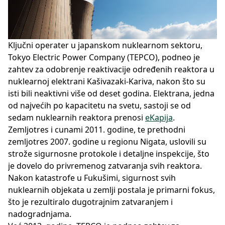
Ključni operater u japanskom nuklearnom sektoru,
Tokyo Electric Power Company (TEPCO), podneo je
zahtev za odobrenje reaktivacije određenih reaktora u
nuklearnoj elektrani Kašivazaki-Kariva, nakon što su
isti bili neaktivni više od deset godina. Elektrana, jedna
od najvećih po kapacitetu na svetu, sastoji se od
sedam nuklearnih reaktora prenosi
eKapija
.
Zemljotres i cunami 2011. godine, te prethodni
zemljotres 2007. godine u regionu Nigata, uslovili su
strože sigurnosne protokole i detaljne inspekcije, što
je dovelo do privremenog zatvaranja svih reaktora.
Nakon katastrofe u Fukušimi, sigurnost svih
nuklearnih objekata u zemlji postala je primarni fokus,
što je rezultiralo dugotrajnim zatvaranjem i
nadogradnjama.