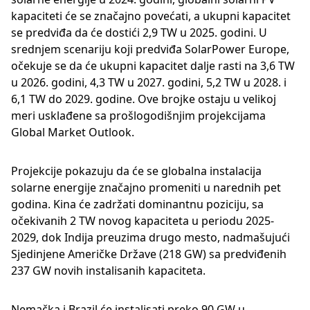
kapaciteti će se značajno povećati, a ukupni kapacitet
se predviđa da će dostići 2,9 TW u 2025. godini. U
srednjem scenariju koji predviđa SolarPower Europe,
očekuje se da će ukupni kapacitet dalje rasti na 3,6 TW
u 2026. godini, 4,3 TW u 2027. godini, 5,2 TW u 2028. i
6,1 TW do 2029. godine. Ove brojke ostaju u velikoj
meri usklađene sa prošlogodišnjim projekcijama
Global Market Outlook.
Projekcije pokazuju da će se globalna instalacija
solarne energije značajno promeniti u narednih pet
godina. Kina će zadržati dominantnu poziciju, sa
očekivanih 2 TW novog kapaciteta u periodu 2025-
2029, dok Indija preuzima drugo mesto, nadmašujući
Sjedinjene Američke Države (218 GW) sa predviđenih
237 GW novih instalisanih kapaciteta.
Nemačka i Brazil će instalisati preko 90 GW u