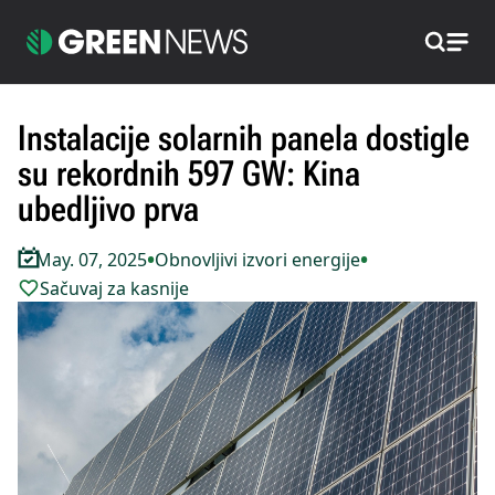
Pretraži
Instalacije solarnih panela dostigle
su rekordnih 597 GW: Kina
ubedljivo prva
•
•
May. 07, 2025
Obnovljivi izvori energije
Sačuvaj za kasnije