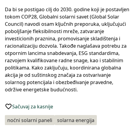
Da bi se postigao cilj do 2030. godine koji je postavljen
tokom COP28, Globalni solarni savet (Global Solar
Council) navodi osam ključnih preporuka, uključujući
poboljšanje fleksibilnosti mreže, zatvaranje
investicionih praznina, promovisanje skladištenja i
racionalizaciju dozvola. Takođe naglašava potrebu za
otpornim lancima snabdevanja, ESG standardima,
razvojem kvalifikovane radne snage, kao i stabilnim
politikama. Kako zaključuju, koordinirana globalna
akcija je od suštinskog značaja za ostvarivanje
solarnog potencijala i obezbeđivanje pravedne,
održive energetske budućnosti.
Sačuvaj za kasnije
noćni solarni paneli
solarna energija