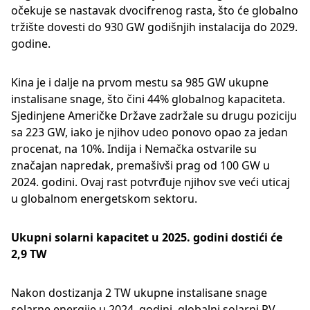
očekuje se nastavak dvocifrenog rasta, što će globalno
tržište dovesti do 930 GW godišnjih instalacija do 2029.
godine.
Kina je i dalje na prvom mestu sa 985 GW ukupne
instalisane snage, što čini 44% globalnog kapaciteta.
Sjedinjene Američke Države zadržale su drugu poziciju
sa 223 GW, iako je njihov udeo ponovo opao za jedan
procenat, na 10%. Indija i Nemačka ostvarile su
značajan napredak, premašivši prag od 100 GW u
2024. godini. Ovaj rast potvrđuje njihov sve veći uticaj
u globalnom energetskom sektoru.
Ukupni solarni kapacitet u 2025. godini dostići će
2,9 TW
Nakon dostizanja 2 TW ukupne instalisane snage
solarne energije u 2024. godini, globalni solarni PV