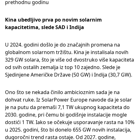
prethodnu godinu
Kina ubedljivo prva po novim solarnim
kapacitetima, slede SAD i Indija
U 2024. godini došlo je do značajnih promena na
globalnom solarnom tržištu. Kina je instalisala novih
329 GW solara, što je više od dvostruko više kapaciteta
od svih ostalih zemalja iz top 10 zajedno. Slede je
Sjedinjene Američke Države (50 GW) i Indija (30,7 GW).
Ono što se nekada činilo ambicioznim sada je na
dohvat ruke. Iz SolarPower Europe navode da je solar
je na putu da premaši 7,1 TW ukupnog kapaciteta do
2030. godine, pri čemu bi godišnje instalacije mogle
dostići 1 TW. Iako se očekuje usporavanje rasta na 10%
u 2025. godini, što bi donelo 655 GW novih instalacija,
dugoročni trend rasta ostaje. Od 2027. godine,