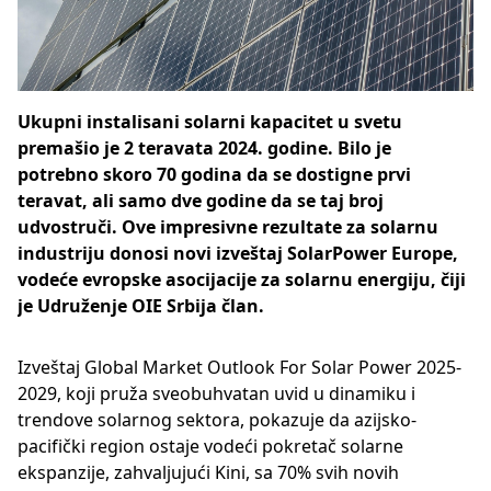
Ukupni instalisani solarni kapacitet u svetu
premašio je 2 teravata 2024. godine. Bilo je
potrebno skoro 70 godina da se dostigne prvi
teravat, ali samo dve godine da se taj broj
udvostruči. Ove impresivne rezultate za solarnu
industriju donosi novi izveštaj SolarPower Europe,
vodeće evropske asocijacije za solarnu energiju, čiji
je Udruženje OIE Srbija član.
Izveštaj Global Market Outlook For Solar Power 2025-
2029, koji pruža sveobuhvatan uvid u dinamiku i
trendove solarnog sektora, pokazuje da azijsko-
pacifički region ostaje vodeći pokretač solarne
ekspanzije, zahvaljujući Kini, sa 70% svih novih