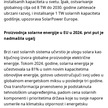
instalisanih kapaciteta u svetu. Ipak, ostvarivanje
globalnog cilja od 8 TW do 2030. godine zahtevaće
ubrzani razvoj, i instalisanje 1 TW solarnih kapaciteta
godišnje, upozorava SolarPower Europe.
Proizvodnja solarne energije u EU u 2024. prvi put je
nadmašila ugalj
Brzi rast solarnih sistema učvrstio je ulogu solara kao
ključnog izvora globalne proizvodnje električne
energije. Tokom 2024. godine, solarna energija je
učestvovala sa 81% u svim novim kapacitetima
obnovljive energije, gotovo udvostručujući svoj udeo u
globalnom energetskom miksu u poslednje tri godine.
Ova transformacija prvenstveno je podstaknuta
tehnološkim unapređenjima, padom cena solarnih
komponenti i prioritetima država koje su svoje napore
usmerile na klimatsku otpornost i energetsku