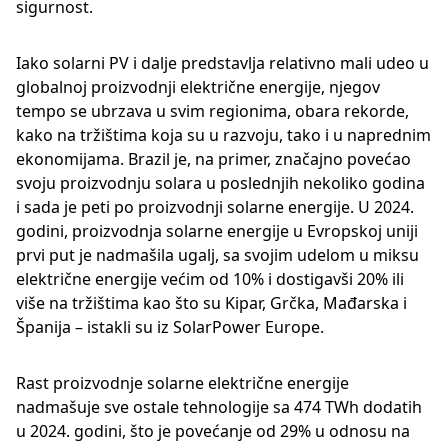
sigurnost.
Iako solarni PV i dalje predstavlja relativno mali udeo u
globalnoj proizvodnji električne energije, njegov
tempo se ubrzava u svim regionima, obara rekorde,
kako na tržištima koja su u razvoju, tako i u naprednim
ekonomijama. Brazil je, na primer, značajno povećao
svoju proizvodnju solara u poslednjih nekoliko godina
i sada je peti po proizvodnji solarne energije. U 2024.
godini, proizvodnja solarne energije u Evropskoj uniji
prvi put je nadmašila ugalj, sa svojim udelom u miksu
električne energije većim od 10% i dostigavši 20% ili
više na tržištima kao što su Kipar, Grčka, Mađarska i
Španija – istakli su iz SolarPower Europe.
Rast proizvodnje solarne električne energije
nadmašuje sve ostale tehnologije sa 474 TWh dodatih
u 2024. godini, što je povećanje od 29% u odnosu na