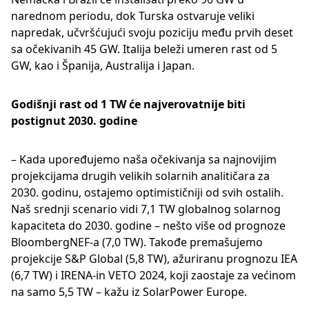
narednom periodu, dok Turska ostvaruje veliki
napredak, učvršćujući svoju poziciju među prvih deset
sa očekivanih 45 GW. Italija beleži umeren rast od 5
GW, kao i Španija, Australija i Japan.
Godišnji rast od 1 TW će najverovatnije biti
postignut 2030. godine
– Kada upoređujemo naša očekivanja sa najnovijim
projekcijama drugih velikih solarnih analitičara za
2030. godinu, ostajemo optimističniji od svih ostalih.
Naš srednji scenario vidi 7,1 TW globalnog solarnog
kapaciteta do 2030. godine – nešto više od prognoze
BloombergNEF-a (7,0 TW). Takođe premašujemo
projekcije S&P Global (5,8 TW), ažuriranu prognozu IEA
(6,7 TW) i IRENA-in VETO 2024, koji zaostaje za većinom
na samo 5,5 TW – kažu iz SolarPower Europe.