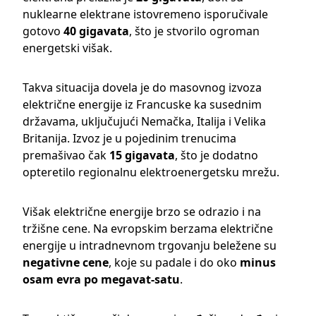
nuklearne elektrane istovremeno isporučivale
gotovo
40 gigavata
, što je stvorilo ogroman
energetski višak.
Takva situacija dovela je do masovnog izvoza
električne energije iz Francuske ka susednim
državama, uključujući
Nemačka
,
Italija
i
Velika
Britanija
. Izvoz je u pojedinim trenucima
premašivao čak
15 gigavata
, što je dodatno
opteretilo regionalnu elektroenergetsku mrežu.
Višak električne energije brzo se odrazio i na
tržišne cene. Na evropskim berzama električne
energije u intradnevnom trgovanju beležene su
negativne cene
, koje su padale i do oko
minus
osam evra po megavat-satu
.