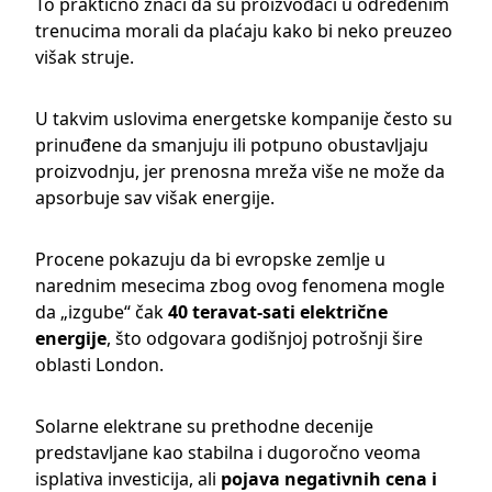
To praktično znači da su proizvođači u određenim
trenucima morali da plaćaju kako bi neko preuzeo
višak struje.
U takvim uslovima energetske kompanije često su
prinuđene da smanjuju ili potpuno obustavljaju
proizvodnju, jer prenosna mreža više ne može da
apsorbuje sav višak energije.
Procene pokazuju da bi evropske zemlje u
narednim mesecima zbog ovog fenomena mogle
da „izgube“ čak
40 teravat-sati električne
energije
, što odgovara godišnjoj potrošnji šire
oblasti
London
.
Solarne elektrane su prethodne decenije
predstavljane kao stabilna i dugoročno veoma
isplativa investicija, ali
pojava negativnih cena i