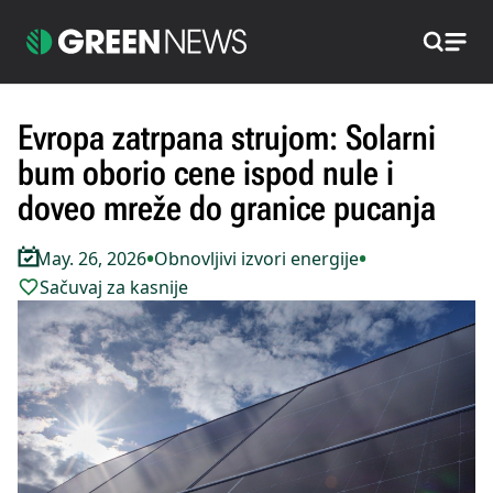
Pretraži
Evropa zatrpana strujom: Solarni
bum oborio cene ispod nule i
doveo mreže do granice pucanja
•
•
May. 26, 2026
Obnovljivi izvori energije
Sačuvaj za kasnije