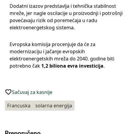
Dodatni izazov predstavlja i tehnička stabilnost
mreže, jer nagle oscilacije u proizvodnji i potrošnji
povećavaju rizik od poremećaja u radu
elektroenergetskog sistema.
Evropska komisija
procenjuje da će za
modernizaciju i jačanje evropskih
elektroenergetskih mreža do 2040. godine biti
potrebno čak
1,2 biliona evra investicija
.
Sačuvaj za kasnije
Francuska
solarna energija
Preporučeno