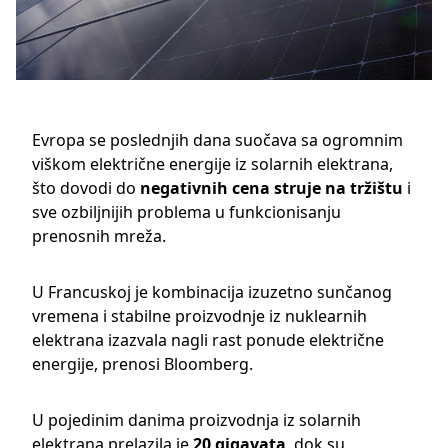
Evropa se poslednjih dana suočava sa ogromnim
viškom električne energije iz solarnih elektrana,
što dovodi do
negativnih cena struje na tržištu
i
sve ozbiljnijih problema u funkcionisanju
prenosnih mreža.
U
Francuskoj
je kombinacija izuzetno sunčanog
vremena i stabilne proizvodnje iz nuklearnih
elektrana izazvala nagli rast ponude električne
energije, prenosi
Bloomberg
.
U pojedinim danima proizvodnja iz solarnih
elektrana prelazila je
20 gigavata
, dok su