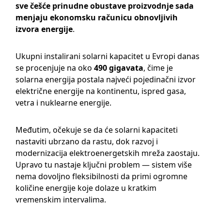
sve češće prinudne obustave proizvodnje sada
menjaju ekonomsku računicu obnovljivih
izvora energije
.
Ukupni instalirani solarni kapacitet u Evropi danas
se procenjuje na oko
490 gigavata
, čime je
solarna energija postala najveći pojedinačni izvor
električne energije na kontinentu, ispred gasa,
vetra i nuklearne energije.
Međutim, očekuje se da će solarni kapaciteti
nastaviti ubrzano da rastu, dok razvoj i
modernizacija elektroenergetskih mreža zaostaju.
Upravo tu nastaje ključni problem — sistem više
nema dovoljno fleksibilnosti da primi ogromne
količine energije koje dolaze u kratkim
vremenskim intervalima.