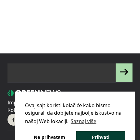
Impressum
Uslovi korišćenja
Politika privatnosti
Ovaj sajt koristi kolačiće kako bismo
Kolačići
Pravila o korišćenju kolačića (cookies)
osigurali da dobijete najbolje iskustvo na
našoj Web lokaciji.
Saznaj više
Ne prihvatam
Prihvati