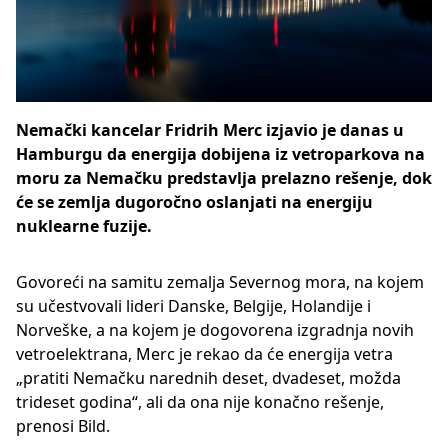
Nemački kancelar Fridrih Merc izjavio je danas u
Hamburgu da energija dobijena iz vetroparkova na
moru za Nemačku predstavlja prelazno rešenje, dok
će se zemlja dugoročno oslanjati na energiju
nuklearne fuzije.
Govoreći na samitu zemalja Severnog mora, na kojem
su učestvovali lideri Danske, Belgije, Holandije i
Norveške, a na kojem je dogovorena izgradnja novih
vetroelektrana, Merc je rekao da će energija vetra
„pratiti Nemačku narednih deset, dvadeset, možda
trideset godina“, ali da ona nije konačno rešenje,
prenosi Bild.