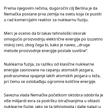
Prema njegovim rečima, dugoročni cilj Berlina je da
Nemačka postane prva zemlja na svetu koja će pustiti
u rad komercijalni reaktor za nuklearnu fuziju.
Merc je ocenio da bi takav tehnološki iskorak
omogućio proizvodnju električne energije po izuzetno
niskoj ceni, zbog čega bi, kako je naveo, „druge
metode proizvodnje energije postale suvišne“.
Nuklearna fuzija, za razliku od klasične nuklearne
energije zasnovane na cepanju atomskih jezgara,
podrazumeva spajanje lakih atomskih jezgara u teža,
pri čemu se oslobađaju ogromne količine energije.
Savezna vlada Nemačke početkom oktobra odobrila je
više milijardi evra za podršku istraživanjima u oblasti
nuklearne fuzije, iako se ta tehnologija i dalje nalazi u