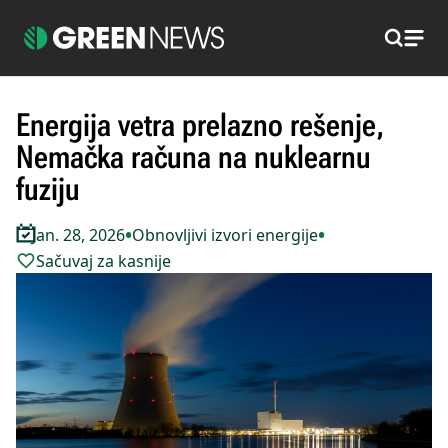
Pretraži
Energija vetra prelazno rešenje,
Nemačka računa na nuklearnu
fuziju
•
•
Jan. 28, 2026
Obnovljivi izvori energije
Sačuvaj za kasnije