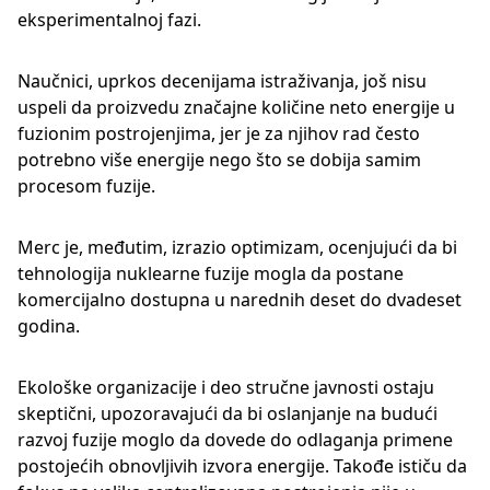
eksperimentalnoj fazi.
Naučnici, uprkos decenijama istraživanja, još nisu
uspeli da proizvedu značajne količine neto energije u
fuzionim postrojenjima, jer je za njihov rad često
potrebno više energije nego što se dobija samim
procesom fuzije.
Merc je, međutim, izrazio optimizam, ocenjujući da bi
tehnologija nuklearne fuzije mogla da postane
komercijalno dostupna u narednih deset do dvadeset
godina.
Ekološke organizacije i deo stručne javnosti ostaju
skeptični, upozoravajući da bi oslanjanje na budući
razvoj fuzije moglo da dovede do odlaganja primene
postojećih obnovljivih izvora energije. Takođe ističu da