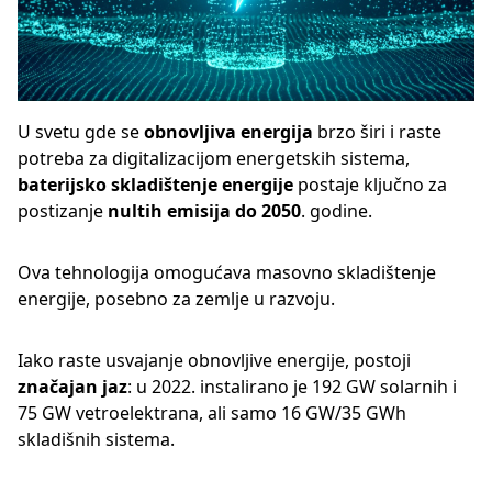
U svetu gde se
obnovljiva energija
brzo širi i raste
potreba za digitalizacijom energetskih sistema,
baterijsko skladištenje energije
postaje ključno za
postizanje
nultih emisija do 2050
. godine.
Ova tehnologija omogućava masovno skladištenje
energije, posebno za zemlje u razvoju.
Iako raste usvajanje obnovljive energije, postoji
značajan jaz
: u 2022. instalirano je 192 GW solarnih i
75 GW vetroelektrana, ali samo 16 GW/35 GWh
skladišnih sistema.