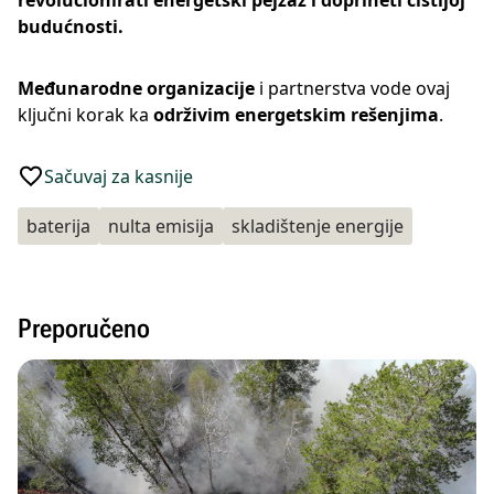
revolucionirati energetski pejzaž i doprineti čistijoj
budućnosti.
Međunarodne organizacije
i partnerstva vode ovaj
ključni korak ka
održivim energetskim rešenjima
.
Sačuvaj za kasnije
baterija
nulta emisija
skladištenje energije
Preporučeno