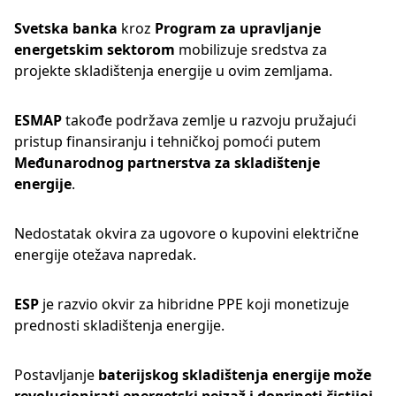
Svetska banka
kroz
Program za upravljanje
energetskim sektorom
mobilizuje sredstva za
projekte skladištenja energije u ovim zemljama.
ESMAP
takođe podržava zemlje u razvoju pružajući
pristup finansiranju i tehničkoj pomoći putem
Međunarodnog partnerstva za skladištenje
energije
.
Nedostatak okvira za ugovore o kupovini električne
energije otežava napredak.
ESP
je razvio okvir za hibridne PPE koji monetizuje
prednosti skladištenja energije.
Postavljanje
baterijskog skladištenja energije
može