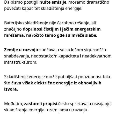
Da bismo postigli
nulte emisije
, moramo dramatično
povećati kapacitet skladištenja energije.
Baterijsko skladištenje nije čarobno rešenje, ali
značajno
doprinosi čistijim i jačim energetskim
mrežama, naročito tamo gde su mreže slabe.
Zemlje u razvoju
suočavaju se sa lošom sigurnošću
snabdevanja, nedostatkom kapaciteta i neadekvatnom
infrastrukturom.
Skladištenje energije može poboljšati pouzdanost tako
što
čuva višak električne energije iz obnovljivih
izvora.
Međutim,
zastareli propisi
često sprečavaju usvajanje
skladištenja energije u zemljama u razvoju.